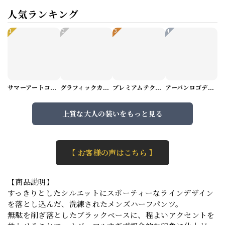
人気ランキング
1
2
3
4
サマーアートコーデセット（5パターン） M1048
グラフィックカーゴショートパンツ M1029
プレミアムテクスチャーニット（4color） M0971
アーバンロゴデザインTシャツ（3color） M0984
上質な大人の装いをもっと見る
【 お客様の声はこちら 】
【商品説明】
すっきりとしたシルエットにスポーティーなラインデザイン
を落とし込んだ、洗練されたメンズハーフパンツ。
無駄を削ぎ落としたブラックベースに、程よいアクセントを