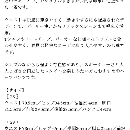
効かせることで、カジュアルすぎず都会的な印象に仕上がっ
た一着です。
ウエストは快適に穿きやすく、動きやすさにも配慮されたデ
ザインで、デイリー使いからリラックスシーンまで幅広く活
躍。
Tシャツやノースリーブ、パーカーなど様々なトップスと合
わせやすく、春夏の軽快なコーデに取り入れやすいのも魅力
です。
シンプルながらも程よく存在感があり、スポーティーさと大
人っぽさを両立したスタイルを楽しみたい方におすすめのハ
ーフパンツです。
【サイズ】
〖 28 〗
ウエスト70.5cm／ヒップ94.5cm／裾幅29.4cm／脚口
21.55cm／前浪29.5cm／後浪39.5cm／パンツ丈49cm
〖 29 〗
ウエスト73cm／ヒップ97cm／裾幅30cm／脚口22cm／前浪