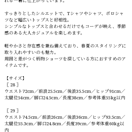
れる一着に仕上がっています。
すっきりとしたシルエットで、Tシャツやシャツ、ポロシャ
ツなど幅広いトップスと好相性。
シンプルなトップスと合わせるだけでもコーデが映え、季節
感のある大人カジュアルを楽しめます。
軽やかさと存在感を兼ね備えており、春夏のスタイリングに
取り入れやすいのも魅力。
周囲と差がつく柄物ショーツを探している方におすすめのア
イテムです。
【サイズ】
〖 28 〗
ウエスト72cm／前浪25.5cm／後浪35.5cm／ヒップ91cm／
太腿位54cm／脚口24.5cm／長度38cm／参考体重55kg以内
〖 29 〗
ウエスト74.5cm／前浪26cm／後浪36cm／ヒップ93.5cm／
太腿位55.3cm／脚口24.8cm／長度39cm／参考体重60kg以
内