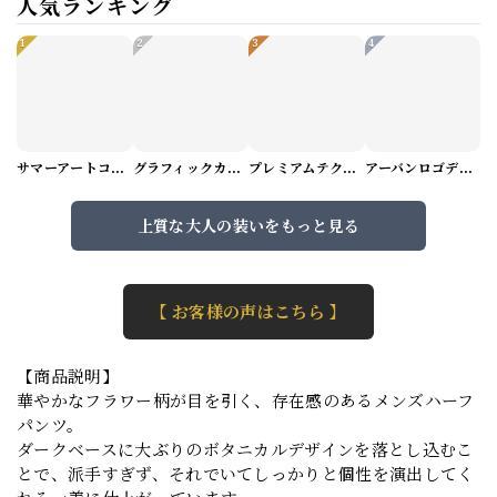
人気ランキング
1
2
3
4
サマーアートコーデセット（5パターン） M1048
グラフィックカーゴショートパンツ M1029
プレミアムテクスチャーニット（4color） M0971
アーバンロゴデザインTシャツ（3color） M0984
上質な大人の装いをもっと見る
【 お客様の声はこちら 】
【商品説明】
華やかなフラワー柄が目を引く、存在感のあるメンズハーフ
パンツ。
ダークベースに大ぶりのボタニカルデザインを落とし込むこ
とで、派手すぎず、それでいてしっかりと個性を演出してく