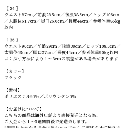
〖 34 〗
ウエスト87cm／前浪28.5cm／後浪38.5cm／ヒップ106cm
／太腿位61.7cm／脚口26.6cm／長度44cm／参考体重85kg
以内
〖 36 〗
ウエスト90cm／前浪29cm／後浪39cm／ヒップ108.5cm／
太腿位63cm／脚口27cm／長度44cm／参考体重90kg以内
＃：採寸方法により１～3cmの誤差がある場合があります
【カラー】
ブラック
【素材】
ポリエステル95％／ポリウレタン5％
【お届けについて】
こちらの商品は海外店舗より直接発送となる為、
ご入金から１～3週間前後で発送致します。
3週間以上かかる場合は当ショップからご連絡させて頂きま