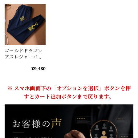
ゴールドドラゴン
アスレジャーパン
ツ(3color）
¥9,480
M0863
※ スマホ画面下の「オプションを選択」ボタンを押
すとカート追加ボタンまで戻ります。