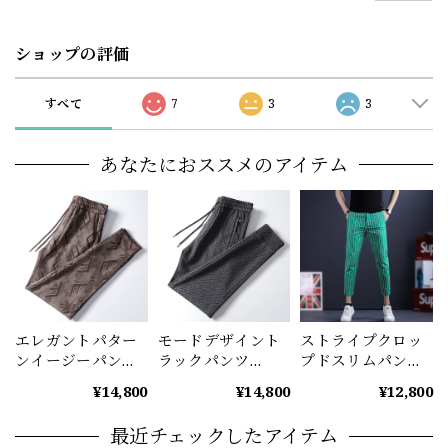
ショップの評価
すべて
7
3
3
あなたにおススメのアイテム
エレガントパター
モードデザイント
ストライプクロッ
ンイージーパンツ
ラックパンツ
プドスリムパンツ
（2color） M0834
M0835
メンズ ストレッチ
¥14,800
¥14,800
¥12,800
アンクル丈 M1045
最近チェックしたアイテム