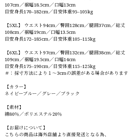
107cm／裾幅18.5cm／口幅13cm
目安身長170–182cm／目安体重95–105kg
【5XL】 ウエスト94cm／臀囲128cm／腿囲37cm／総丈
108cm／裾幅19cm／口幅13.5cm
目安身長172–185cm／目安体重105–115kg
【6XL】 ウエスト97cm／臀囲132cm／腿囲38cm／総丈
109cm／裾幅19.5cm／口幅14cm
目安身長175–190cm／目安体重115–125kg
＃：採寸方法により１～3cmの誤差がある場合があります
【カラー】
ネイビーブルー／グレー／ブラック
【素材】
綿80％／ポリエステル20％
【お届けについて】
こちらの商品は海外店舗より直接発送となる為、