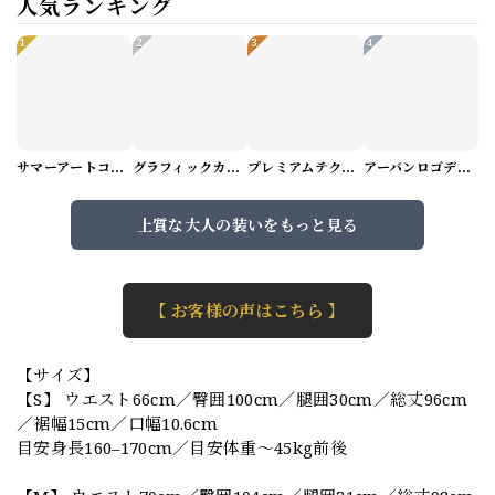
人気ランキング
1
2
3
4
サマーアートコーデセット（5パターン） M1048
グラフィックカーゴショートパンツ M1029
プレミアムテクスチャーニット（4color） M0971
アーバンロゴデザインTシャツ（3color） M0984
上質な大人の装いをもっと見る
【 お客様の声はこちら 】
【サイズ】
【S】 ウエスト66cm／臀囲100cm／腿囲30cm／総丈96cm
／裾幅15cm／口幅10.6cm
目安身長160–170cm／目安体重〜45kg前後