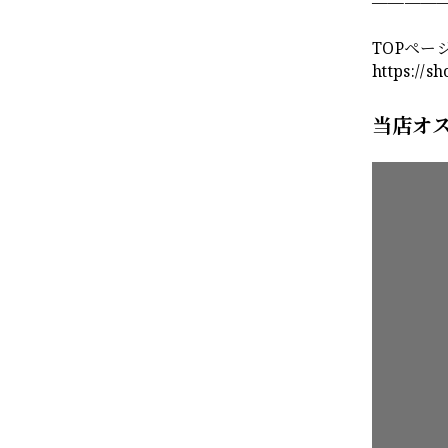
————
TOPペー
https://s
当店オ