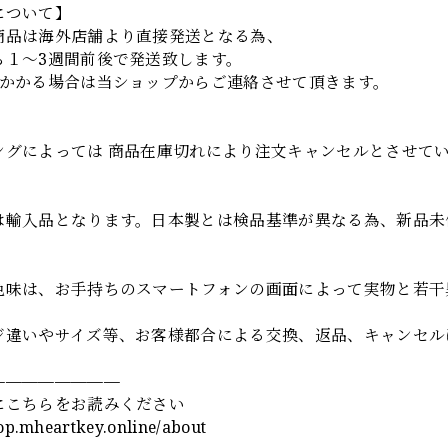
について】
商品は海外店舗より直接発送となる為、
ら１～3週間前後で発送致します。
上かかる場合は当ショップからご連絡させて頂きます。
項
ングによっては 商品在庫切れにより注文キャンセルとさせて
は輸入品となります。日本製とは検品基準が異なる為、新品未
色味は、お手持ちのスマートフォンの画面によって実物と若干
ジ違いやサイズ等、お客様都合による交換、返品、キャンセル
————————
にこちらをお読みください
hop.mheartkey.online/about