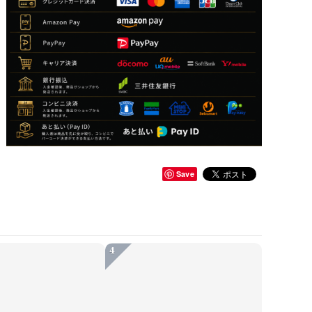
Save
4