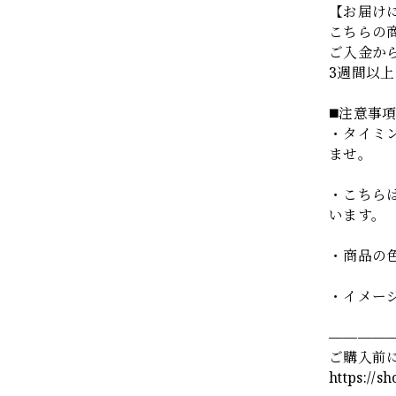
【お届け
こちらの
ご入金か
3週間以
◼️注意事
・タイミ
ませ。
・こちら
います。
・商品の
・イメー
————
ご購入前
https://s