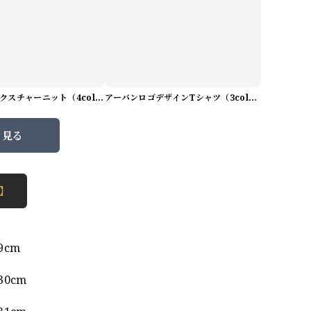
プレミアムテクスチャーニット（4color） M0971
アーバンロゴデザインTシャツ（3color） M0984
と見る
 】
9cm
30cm