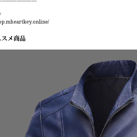
————————
ジ
hop.mheartkey.online/
ススメ商品