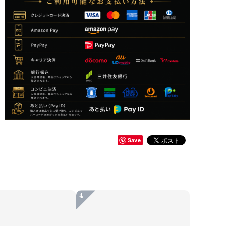
Save
4