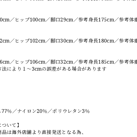
0cm／ヒップ100cm／脚口29cm／参考身長175cm／参考体重
2cm／ヒップ102cm／脚口30cm／参考身長180cm／参考体重
6cm／ヒップ106cm／脚口32cm／参考身長185cm／参考体重
方法により１～3cmの誤差がある場合があります
】
77％／ナイロン20％／ポリウレタン3％
について】
商品は海外店舗より直接発送となる為、