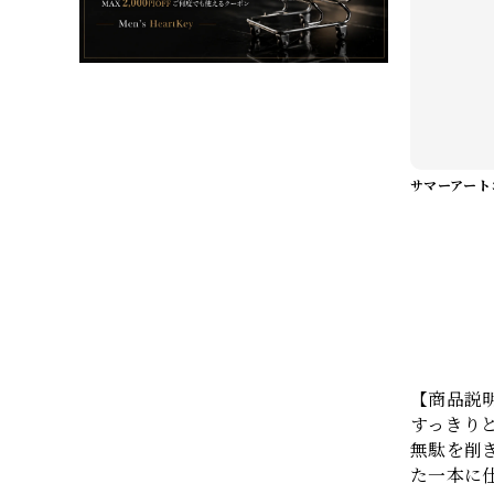
【商品説
すっきり
無駄を削
た一本に