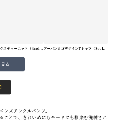
プレミアムテクスチャーニット（4color） M0971
アーバンロゴデザインTシャツ（3color） M0984
と見る
 】
メンズアンクルパンツ。
ることで、きれいめにもモードにも馴染む洗練され