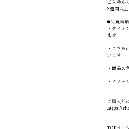
ご入金か
3週間以
◼️注意事
・タイミ
ませ。
・こちら
います。
・商品の
・イメー
————
ご購入前
https://s
————
TOPペー