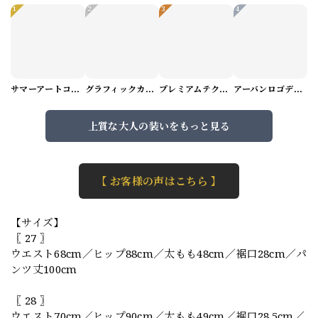
1
2
3
4
サマーアートコーデセット（5パターン） M1048
グラフィックカーゴショートパンツ M1029
プレミアムテクスチャーニット（4color） M0971
アーバンロゴデザインTシャツ（3color） M0984
上質な大人の装いをもっと見る
【 お客様の声はこちら 】
【サイズ】
〖 27 〗
ウエスト68cm／ヒップ88cm／太もも48cm／裾口28cm／パ
ンツ丈100cm
〖 28 〗
ウエスト70cm／ヒップ90cm／太もも49cm／裾口28.5cm／