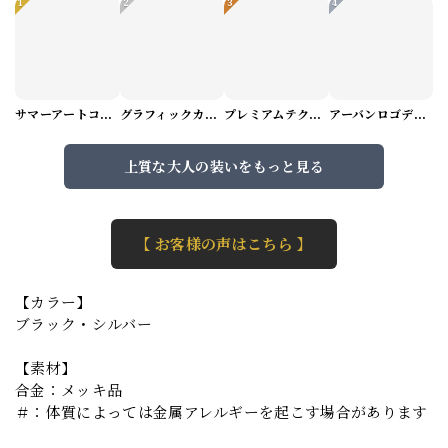
1
2
3
4
サマーアートコーデセット（5パターン） M1048
グラフィックカーゴショートパンツ M1029
プレミアムテクスチャーニット（4color） M0971
アーバンロゴデザインTシャツ（3color） M0984
上質な大人の装いをもっと見る
【 お客様の声はこちら 】
【カラー】
ブラック・シルバー
【素材】
合金：メッキ品
＃：体質によっては金属アレルギーを起こす場合があります