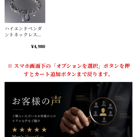
ハイエンドペンダ
ントネックレス
M0443
¥4,980
※ スマホ画面下の「オプションを選択」ボタンを押
すとカート追加ボタンまで戻ります。