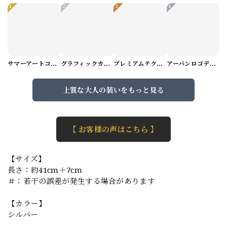
1
2
3
4
サマーアートコーデセット（5パターン） M1048
グラフィックカーゴショートパンツ M1029
プレミアムテクスチャーニット（4color） M0971
アーバンロゴデザインTシャツ（3color） M0984
上質な大人の装いをもっと見る
【 お客様の声はこちら 】
【サイズ】
長さ：約41cm＋7cm
＃：若干の誤差が発生する場合があります
【カラー】
シルバー