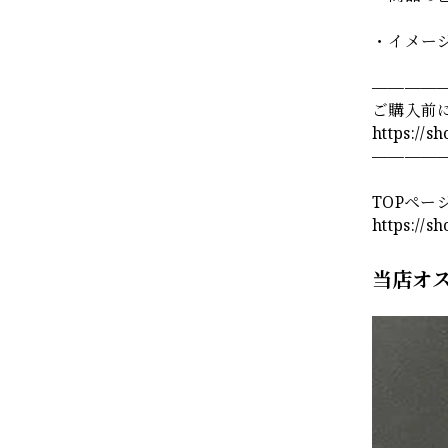
・イメー
————
ご購入前
https://s
————
TOPペー
https://s
当店オ