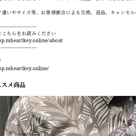
ジ違いやサイズ等、お客様都合による交換、返品、キャンセル
————————
にこちらをお読みください
hop.mheartkey.online/about
————————
ジ
hop.mheartkey.online/
ススメ商品