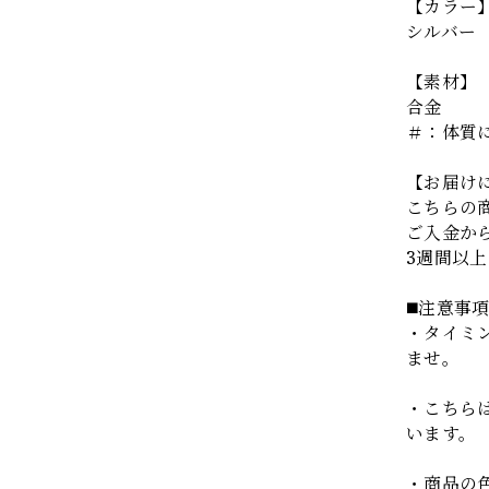
【カラー
シルバー
【素材】
合金
＃：体質
【お届け
こちらの
ご入金か
3週間以
◼️注意事
・タイミ
ませ。
・こちら
います。
・商品の