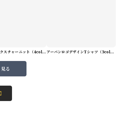
プレミアムテクスチャーニット（4color） M0971
アーバンロゴデザインTシャツ（3color） M0984
と見る
 】