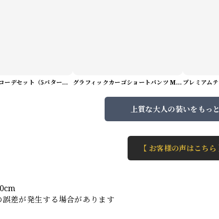
サマーアートコーデセット（5パターン） M1048
グラフィックカーゴショートパンツ M1029
上質な大人の装いをもっ
【 お客様の声はこちら
】
0cm
の誤差が発生する場合があります