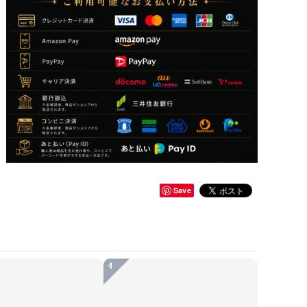
Save
4