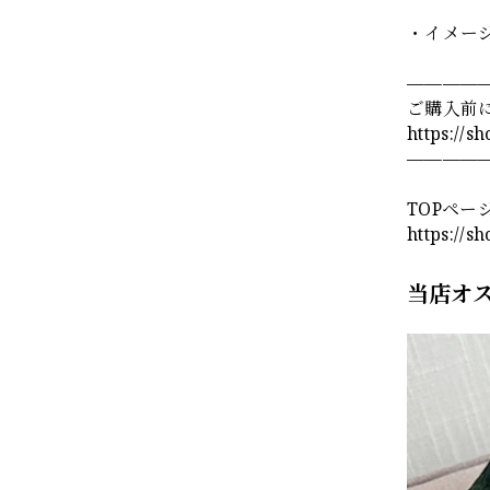
・イメー
————
ご購入前
https://s
————
TOPペー
https://s
当店オ