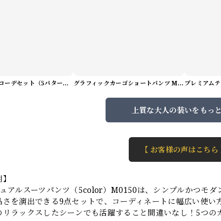
サマーアートコーデセット（5パターン） M1048
グラフィックカーゴショートパンツ M1029
上質な大人の装いをもっ
【 お客様の声はこちら
明】
ュアルスーツパンツ（5color）M0150は、シンプルかつ
品さを演出できる9点セットで、コーディネートに幅広い使い
のリラックスしたシーンでも活躍すること間違いなし！5つの