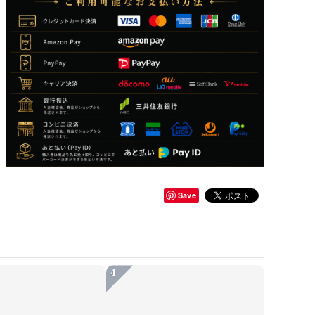
Save
4