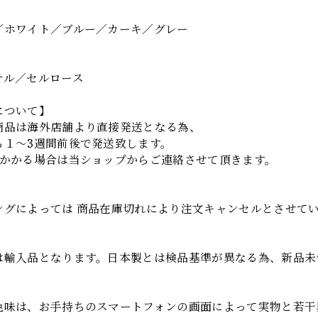
】
／ホワイト／ブルー／カーキ／グレー
テル／セルロース
について】
商品は海外店舗より直接発送となる為、
ら１～3週間前後で発送致します。
上かかる場合は当ショップからご連絡させて頂きます。
項
ングによっては 商品在庫切れにより注文キャンセルとさせて
は輸入品となります。日本製とは検品基準が異なる為、新品未
色味は、お手持ちのスマートフォンの画面によって実物と若干