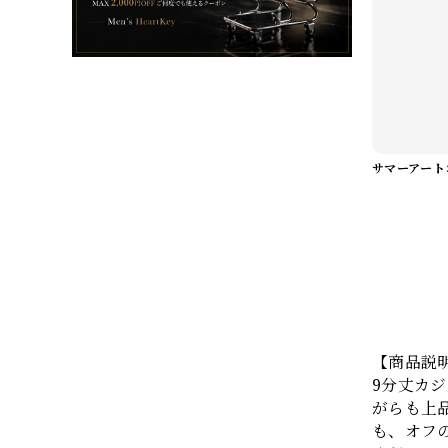
【商品説
9分丈カジ
がらも上
も、オフ