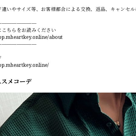
ジ違いやサイズ等、お客様都合による交換、返品、キャンセル
————————
にこちらをお読みください
hop.mheartkey.online/about
————————
ジ
hop.mheartkey.online/
ススメコーデ