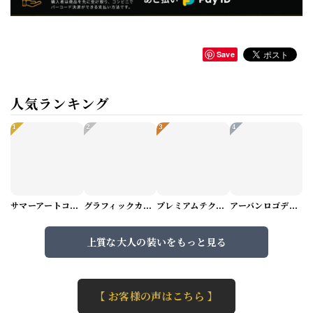
Save
人気ランキング
1
2
3
4
サマーアートコーデセット（5パターン） M1048
グラフィックカーゴショートパンツ M1029
プレミアムテクスチャーニット（4color） M0971
アーバンロゴデザインTシャツ（3color） M0984
上質な大人の装いをもっと見る
【 お客様の声はこちら 】