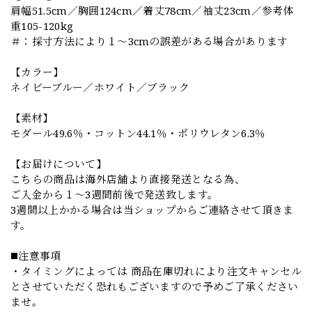
肩幅51.5cm／胸囲124cm／着丈78cm／袖丈23cm／参考体
重105-120kg
＃：採寸方法により１～3cmの誤差がある場合があります
【カラー】
ネイビーブルー／ホワイト／ブラック
【素材】
モダール49.6％・コットン44.1％・ポリウレタン6.3％
【お届けについて】
こちらの商品は海外店舗より直接発送となる為、
ご入金から１～3週間前後で発送致します。
3週間以上かかる場合は当ショップからご連絡させて頂きま
す。
◼️注意事項
・タイミングによっては 商品在庫切れにより注文キャンセル
とさせていただく恐れもございますので予めご了承ください
ませ。