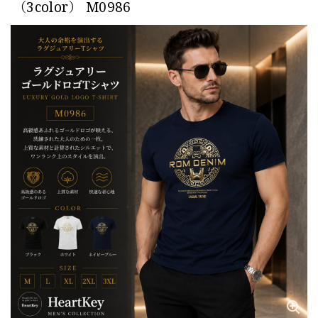
（3color） M0986