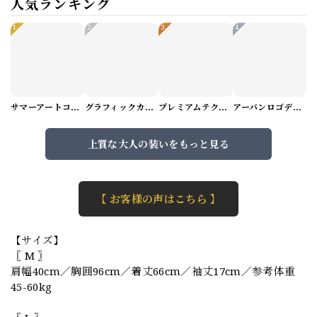
人気ランキング
1
2
3
4
サマーアートコーデセット（5パターン） M1048
グラフィックカーゴショートパンツ M1029
プレミアムテクスチャーニット（4color） M0971
アーバンロゴデザインTシャツ（3color） M0984
上質な大人の装いをもっと見る
【 お客様の声はこちら 】
【サイズ】
〖 M 〗
肩幅40cm／胸囲96cm／着丈66cm／袖丈17cm／参考体重
45-60kg