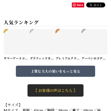
Save
人気ランキング
1
2
3
4
サマーアートコーデセット（5パターン） M1048
グラフィックカーゴショートパンツ M1029
プレミアムテクスチャーニット（4color） M0971
アーバンロゴデザインTシャツ（3color） M0984
上質な大人の装いをもっと見る
【 お客様の声はこちら 】
【サイズ】
Mサイズ 肩幅：43cm／胸囲：98cm／着丈：68cm／袖