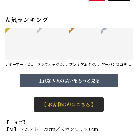
人気ランキング
1
2
3
4
サマーアートコーデセット（5パターン） M1048
グラフィックカーゴショートパンツ M1029
プレミアムテクスチャーニット（4color） M0971
アーバンロゴデザインTシャツ（3color） M0984
上質な大人の装いをもっと見る
【 お客様の声はこちら 】
【サイズ】
【M】 ウエスト：72cm／ズボン丈：100cm