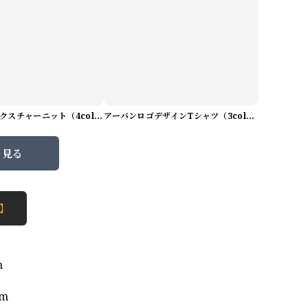
プレミアムテクスチャーニット（4color） M0971
アーバンロゴデザインTシャツ（3color） M0984
と見る
 】
m
cm