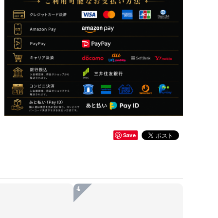
Save
4