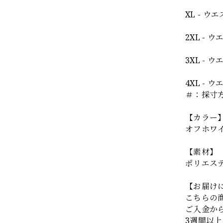
XL - ウ
2XL - 
3XL - 
4XL - 
＃：採寸
【カラー
オフホワ
【素材】
ポリエス
【お届け
こちらの
ご入金か
3週間以