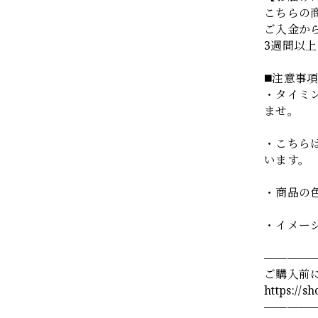
こちらの
ご入金か
3週間以
◼️注意事
・タイミ
ませ。
・こちら
います。
・商品の
・イメー
————
ご購入前
https://s
————