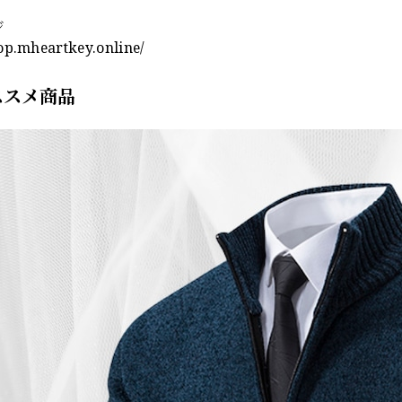
ジ
hop.mheartkey.online/
ススメ商品