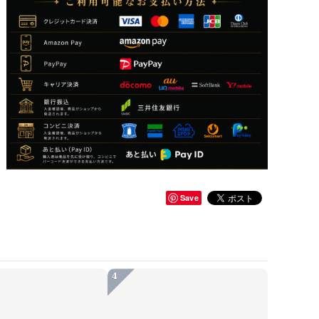
Save
4