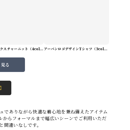
プレミアムテクスチャーニット（4color） M0971
アーバンロゴデザインTシャツ（3color） M0984
と見る
 】
リッシュでありながら快適な着心地を兼ね備えたアイテム
ルからフォーマルまで幅広いシーンでご利用いただ
と間違いなしです。