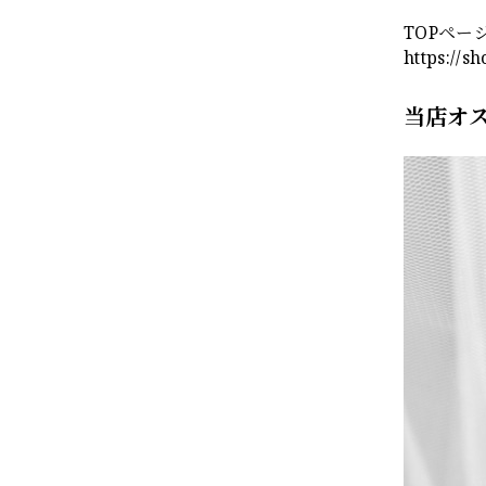
TOPペー
https://s
当店オ