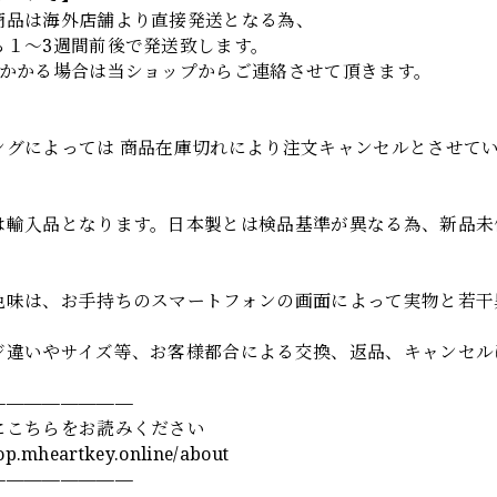
商品は海外店舗より直接発送となる為、
ら１～3週間前後で発送致します。
上かかる場合は当ショップからご連絡させて頂きます。
項
ングによっては 商品在庫切れにより注文キャンセルとさせて
は輸入品となります。日本製とは検品基準が異なる為、新品未
色味は、お手持ちのスマートフォンの画面によって実物と若干
ジ違いやサイズ等、お客様都合による交換、返品、キャンセル
————————
にこちらをお読みください
hop.mheartkey.online/about
————————