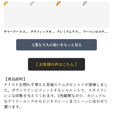
1
2
3
4
サマーアートコーデセット（5パターン） M1048
グラフィックカーゴショートパンツ M1029
プレミアムテクスチャーニット（4color） M0971
アーバンロゴデザインTシャツ（3color） M0984
上質な大人の装いをもっと見る
【 お客様の声はこちら 】
【商品説明】
テイストを問わず使える長袖スリムポロシャツが登場しまし
た。ボディラインにフィットするシルエットで、スタイリッ
シュな印象を与えてくれます。2色展開なので、カジュアル
なデイリールックからビジネスシーンまでシーンに合わせて
選べます。