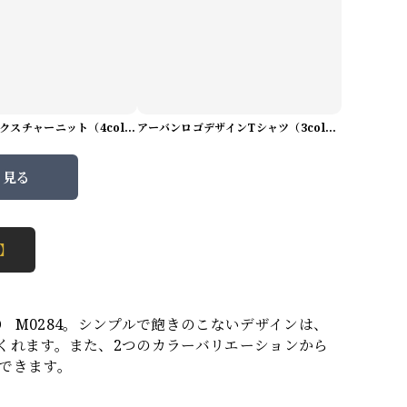
プレミアムテクスチャーニット（4color） M0971
アーバンロゴデザインTシャツ（3color） M0984
と見る
 】
） M0284。シンプルで飽きのこないデザインは、
くれます。また、2つのカラーバリエーションから
できます。