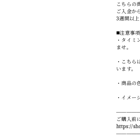
こちらの
ご入金か
3週間以
◼️注意事
・タイミ
ませ。
・こちら
います。
・商品の
・イメー
————
ご購入前
https://s
————