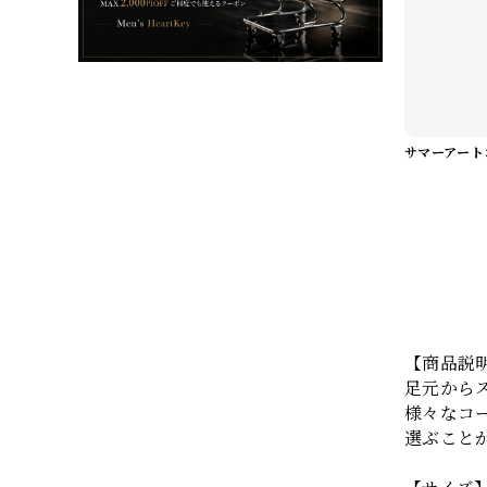
【商品説
足元からス
様々なコ
選ぶこと