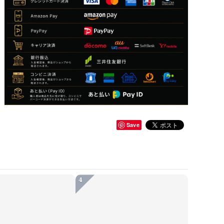
Save
4