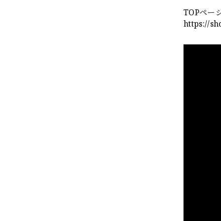
TOPペー
https://s