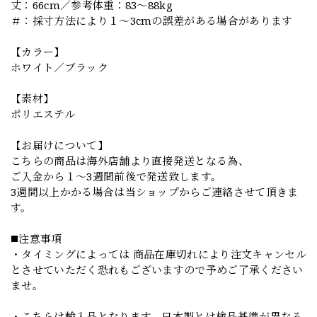
丈：66cm／参考体重：83～88kg
＃：採寸方法により１～3cmの誤差がある場合があります
【カラー】
ホワイト／ブラック
【素材】
ポリエステル
【お届けについて】
こちらの商品は海外店舗より直接発送となる為、
ご入金から１～3週間前後で発送致します。
3週間以上かかる場合は当ショップからご連絡させて頂きま
す。
◼️注意事項
・タイミングによっては 商品在庫切れにより注文キャンセル
とさせていただく恐れもございますので予めご了承ください
ませ。
・こちらは輸入品となります。日本製とは検品基準が異なる