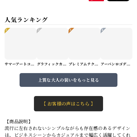
人気ランキング
1
2
3
4
サマーアートコーデセット（5パターン） M1048
グラフィックカーゴショートパンツ M1029
プレミアムテクスチャーニット（4color） M0971
アーバンロゴデザインTシャツ（3color） M0984
上質な大人の装いをもっと見る
【 お客様の声はこちら 】
【商品説明】
流行に左右されないシンプルながらも存在感のあるデザイン
は、ビジネスシーンからカジュアルまで幅広く活躍してくれ