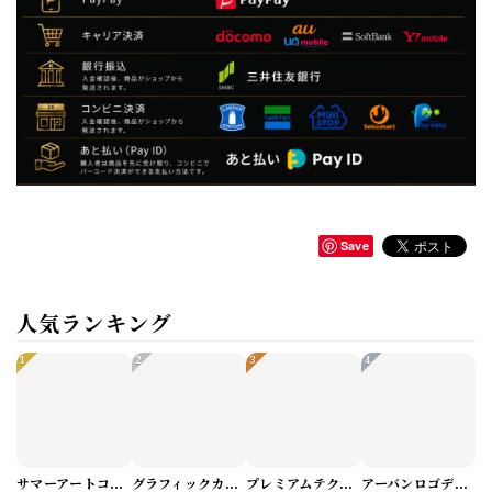
Save
人気ランキング
1
2
3
4
サマーアートコーデセット（5パターン） M1048
グラフィックカーゴショートパンツ M1029
プレミアムテクスチャーニット（4color） M0971
アーバンロゴデザインTシャツ（3color） M0984