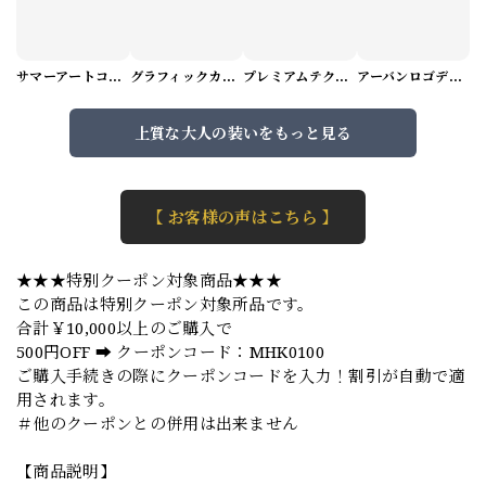
サマーアートコーデセット（5パターン） M1048
グラフィックカーゴショートパンツ M1029
プレミアムテクスチャーニット（4color） M0971
アーバンロゴデザインTシャツ（3color） M0984
上質な大人の装いをもっと見る
【 お客様の声はこちら 】
★★★特別クーポン対象商品★★★
この商品は特別クーポン対象所品です。
合計￥10,000以上のご購入で
500円OFF ➡️ クーポンコード：MHK0100
ご購入手続きの際にクーポンコードを入力！割引が自動で適
用されます。
＃他のクーポンとの併用は出来ません
【商品説明】