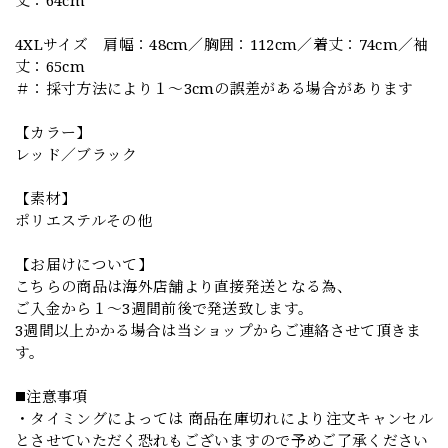
丈：64cm
4XLサイズ 肩幅：48cm／胸囲：112cm／着丈：74cm／袖
丈：65cm
＃：採寸方法により１～3cmの誤差がある場合があります
【カラー】
レッド／ブラック
【素材】
ポリエステルその他
【お届けについて】
こちらの商品は海外店舗より直接発送となる為、
ご入金から１～3週間前後で発送致します。
3週間以上かかる場合は当ショップからご連絡させて頂きま
す。
◼️注意事項
・タイミングによっては 商品在庫切れにより注文キャンセル
とさせていただく恐れもございますので予めご了承ください