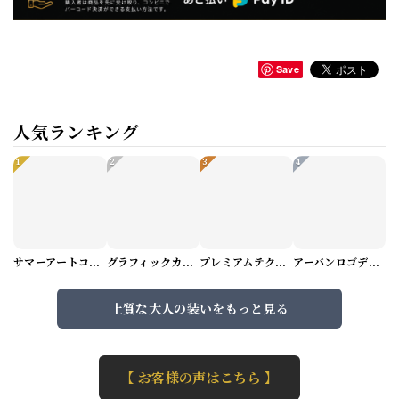
Save
人気ランキング
1
2
3
4
サマーアートコーデセット（5パターン） M1048
グラフィックカーゴショートパンツ M1029
プレミアムテクスチャーニット（4color） M0971
アーバンロゴデザインTシャツ（3color） M0984
上質な大人の装いをもっと見る
【 お客様の声はこちら 】