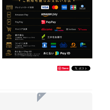
Save
4