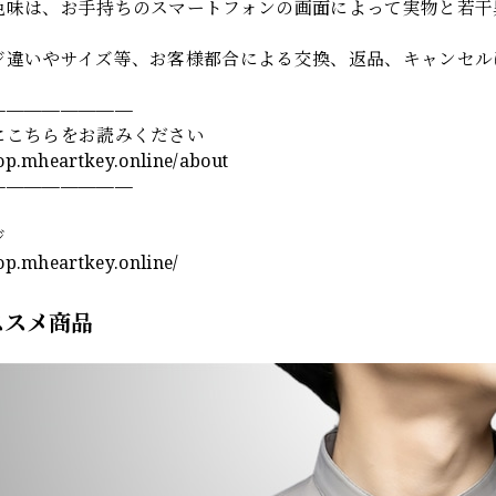
色味は、お手持ちのスマートフォンの画面によって実物と若干
ジ違いやサイズ等、お客様都合による交換、返品、キャンセル
————————
にこちらをお読みください
hop.mheartkey.online/about
————————
ジ
hop.mheartkey.online/
ススメ商品