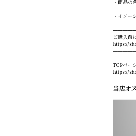
・商品の
・イメー
————
ご購入前
https://s
————
TOPペー
https://s
当店オ