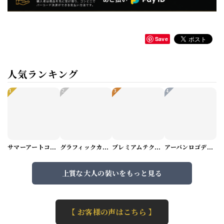
Save
人気ランキング
1
2
3
4
サマーアートコーデセット（5パターン） M1048
グラフィックカーゴショートパンツ M1029
プレミアムテクスチャーニット（4color） M0971
アーバンロゴデザインTシャツ（3color） M0984
上質な大人の装いをもっと見る
【 お客様の声はこちら 】