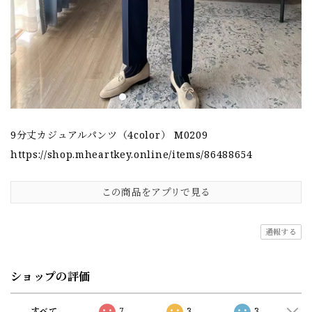
9分丈カジュアルパンツ（4color） M0209
https://shop.mheartkey.online/items/86488654
この商品をアプリで見る
通報する
ショップの評価
すべて
7
3
3