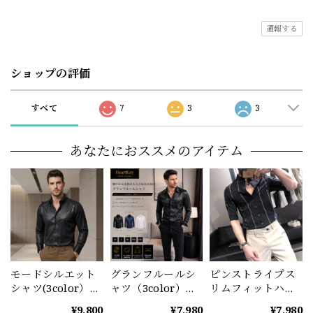
通報する
ショップの評価
すべて
7
3
3
あなたにおススメのアイテム
モードシルエット
グランフルールシ
ピンストライプス
シャツ(3color）
ャツ（3color）
リムフィットハー
M0915
M1021
フスリーブシャツ
¥9,800
¥7,980
¥7,980