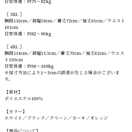
目安体重：約75〜82kg
〖 3XL 〗
胸囲110cm／肩幅50cm／着丈72cm／袖丈61cm／ウエスト
101cm
目安体重：約82〜90kg
〖 4XL 〗
胸囲114cm／肩幅51.5cm／着丈73cm／袖丈62cm／ウエス
ト105cm
目安体重：約90〜100kg
※採寸方法により1〜3cmの誤差が生じる場合がございま
す。
【素材】
ポリエステル100％
【カラー】
ホワイト／ブラック／グリーン／カーキ／オレンジ
【商品について】