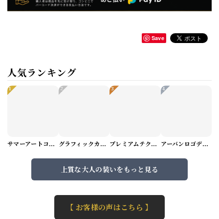
Save
人気ランキング
1
2
3
4
サマーアートコーデセット（5パターン） M1048
グラフィックカーゴショートパンツ M1029
プレミアムテクスチャーニット（4color） M0971
アーバンロゴデザインTシャツ（3color） M0984
上質な大人の装いをもっと見る
【 お客様の声はこちら 】