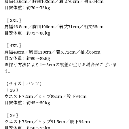
肩幅45.6cm／胸囲102cm／着丈70cm／袖丈64cm
目安体重：約70〜75kg
〖 3XL 〗
肩幅46.8cm／胸囲106cm／着丈71cm／袖丈65cm
目安体重：約75〜80kg
〖 4XL 〗
肩幅48cm／胸囲110cm／着丈72cm／袖丈66cm
目安体重：約80〜88kg
※採寸方法により1〜3cmの誤差が生じる場合がございま
す。
【サイズ｜パンツ】
〖 28 〗
ウエスト72cm／ヒップ88cm／股下94cm
目安体重：約45〜50kg
〖 29 〗
ウエスト75cm／ヒップ91.5cm／股下94cm
目安体重：約50〜55kg