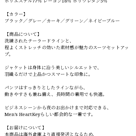
ポリエステル77％ レーヨン18％ ポリウレタン5％
【カラー】
ブラック／グレー／カーキ／グリーン／ネイビーブルー
【商品について】
洗練されたテーラードラインと、
程よくストレッチの効いた素材感が魅力のスーツセットアッ
プ。
ジャケットは身体に沿う美しいシルエットで、
羽織るだけで上品かつスマートな印象に。
パンツはすっきりとしたラインながら、
動きやすさも兼ね備え、長時間の着用でも快適。
ビジネスシーンから夜のお出かけまで対応できる、
Men’s HeartKeyらしい都会的な一着です。
【お届けについて】
本商品は海外倉庫より直接発送となるため、