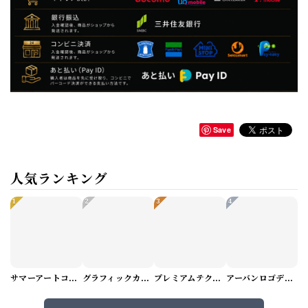
Save
人気ランキング
1
2
3
4
サマーアートコーデセット（5パターン） M1048
グラフィックカーゴショートパンツ M1029
プレミアムテクスチャーニット（4color） M0971
アーバンロゴデザインTシャツ（3color） M0984