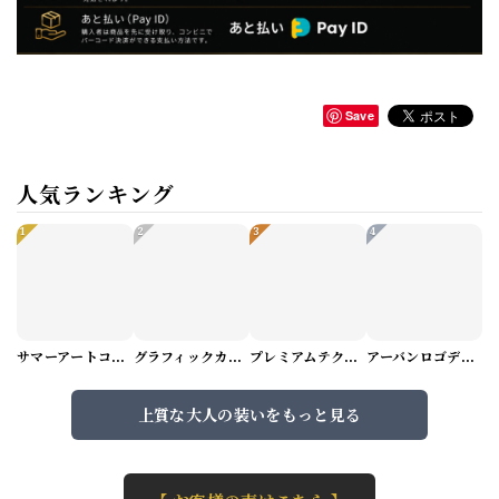
Save
人気ランキング
1
2
3
4
サマーアートコーデセット（5パターン） M1048
グラフィックカーゴショートパンツ M1029
プレミアムテクスチャーニット（4color） M0971
アーバンロゴデザインTシャツ（3color） M0984
上質な大人の装いをもっと見る