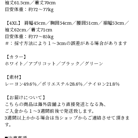
袖丈61.5cm／着丈70cm
目安体重：約72〜77kg
【4XL】 肩幅45cm／胸囲54cm／腰囲51cm／裾幅53cm／
袖丈62cm／着丈71cm
目安体重：約77〜85kg
＃：採寸方法により１～3cmの誤差がある場合があります
【カラー】
ホワイト／アプリコット／ブラック／グリーン
【素材】
レーヨン49.6％／ポリエステル28.6％／ナイロン21.8％
【お届けについて】
こちらの商品は海外店舗より直接発送となる為、
ご入金から１～3週間前後で発送致します。
3週間以上かかる場合は当ショップからご連絡させて頂きま
す。
◼️注意事項