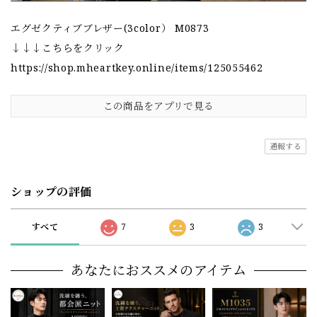
エグゼクティブブレザー(3color） M0873
↓↓↓こちらをクリック
https://shop.mheartkey.online/items/125055462
この商品をアプリで見る
通報する
ショップの評価
すべて
7
3
3
あなたにおススメのアイテム