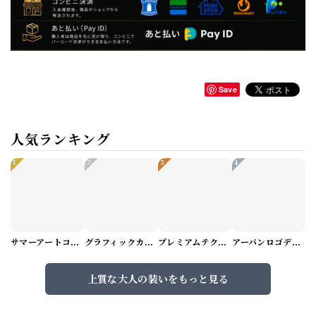
Save
人気ランキング
1
2
3
4
サマーアートコーデセット（5パターン） M1048
グラフィックカーゴショートパンツ M1029
プレミアムテクスチャーニット（4color） M0971
アーバンロゴデザインTシャツ（3color） M0984
上質な大人の装いをもっと見る