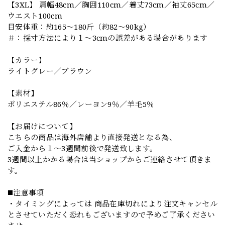
【3XL】 肩幅48cm／胸囲110cm／着丈73cm／袖丈65cm／
ウエスト100cm
目安体重：約165〜180斤（約82〜90kg）
＃：採寸方法により１～3cmの誤差がある場合があります
【カラー】
ライトグレー／ブラウン
【素材】
ポリエステル86％／レーヨン9％／羊毛5％
【お届けについて】
こちらの商品は海外店舗より直接発送となる為、
ご入金から１～3週間前後で発送致します。
3週間以上かかる場合は当ショップからご連絡させて頂きま
す。
◼️注意事項
・タイミングによっては 商品在庫切れにより注文キャンセル
とさせていただく恐れもございますので予めご了承ください