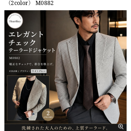
（2color） M0882