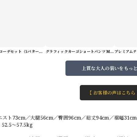
サマーアートコーデセット（5パターン） M1048
グラフィックカーゴショートパンツ M1029
上質な大人の装いをもっ
【 お客様の声はこちら
】
エスト73cm／大腿56cm／臀囲96cm／総丈94cm／裾幅31cm
2.5〜57.5kg