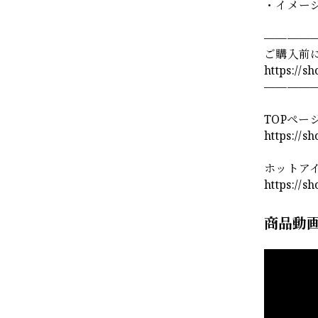
・イメー
————
ご購入前
https://s
————
TOPペー
https://s
ホットア
https://s
商品動