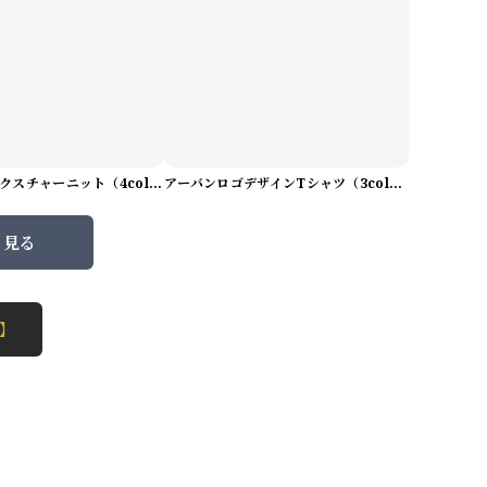
プレミアムテクスチャーニット（4color） M0971
アーバンロゴデザインTシャツ（3color） M0984
と見る
 】