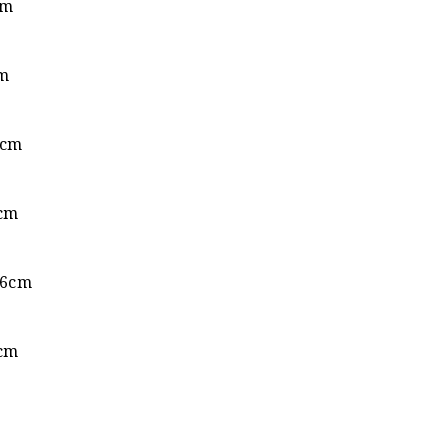
cm
m
cm
cm
6cm
cm