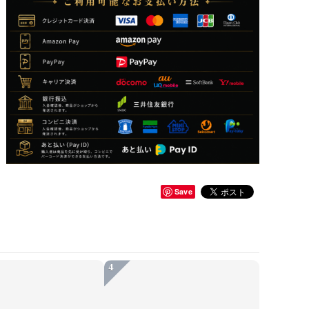
Save
4