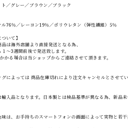
ット／グレー／ブラウン／ブラック
ル76％／レーヨン19％／ポリウレタン（弾性繊維）5％
について】
商品は海外店舗より直接発送となる為、
ら１～3週間前後で発送致します。
上かかる場合は当ショップからご連絡させて頂きます。
項
ングによっては 商品在庫切れにより注文キャンセルとさせて
は輸入品となります。日本製とは検品基準が異なる為、新品未
色味は、お手持ちのスマートフォンの画面によって実物と若干