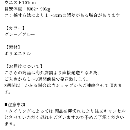
ウエスト101cm
目安体重：約82〜90kg
＃：採寸方法により１～3cmの誤差がある場合があります
【カラー】
グレー／ブルー
【素材】
ポリエステル
【お届けについて】
こちらの商品は海外店舗より直接発送となる為、
ご入金から１～3週間前後で発送致します。
3週間以上かかる場合は当ショップからご連絡させて頂きま
す。
◼️注意事項
・タイミングによっては 商品在庫切れにより注文キャンセル
とさせていただく恐れもございますので予めご了承ください
ませ。