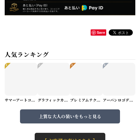
Save
人気ランキング
1
2
3
4
サマーアートコーデセット（5パターン） M1048
グラフィックカーゴショートパンツ M1029
プレミアムテクスチャーニット（4color） M0971
アーバンロゴデザインTシャツ（3color） M0984
上質な大人の装いをもっと見る