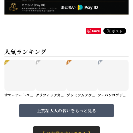
Save
人気ランキング
1
2
3
4
サマーアートコーデセット（5パターン） M1048
グラフィックカーゴショートパンツ M1029
プレミアムテクスチャーニット（4color） M0971
アーバンロゴデザインTシャツ（3color） M0984
上質な大人の装いをもっと見る