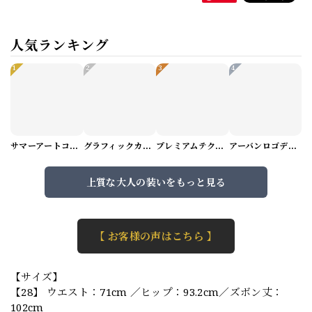
人気ランキング
1
2
3
4
サマーアートコーデセット（5パターン） M1048
グラフィックカーゴショートパンツ M1029
プレミアムテクスチャーニット（4color） M0971
アーバンロゴデザインTシャツ（3color） M0984
上質な大人の装いをもっと見る
【 お客様の声はこちら 】
【サイズ】
【28】 ウエスト：71cm ／ヒップ：93.2cm／ズボン丈：
102cm